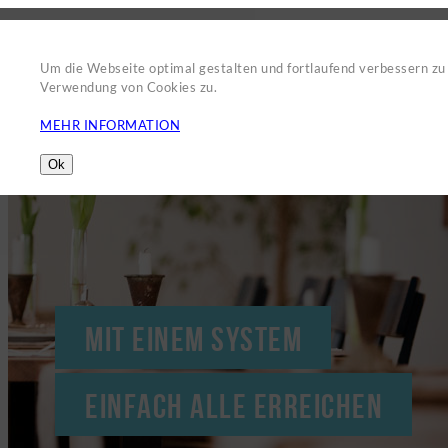
VORTEILE
P
Um die Webseite optimal gestalten und fortlaufend verbessern z
Verwendung von Cookies zu.
MEHR INFORMATION
Ok
MIT EINEM SYSTEM
EINFACH ALLE ERREICHEN